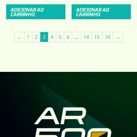
ADICIONAR AO
ADICIONAR AO
CARRINHO
CARRINHO
←
1
2
3
4
5
6
…
14
15
16
→