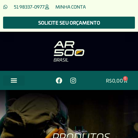
51 98337-0977
MINHA CONTA
SOLICITE SEU ORÇAMENTO
0
R$
0,00
PRODUTOS