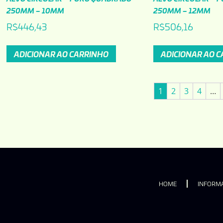
250MM – 10MM
250MM – 12MM
R$
446,43
R$
506,16
ADICIONAR AO CARRINHO
ADICIONAR AO 
1
2
3
4
…
HOME
INFORMA