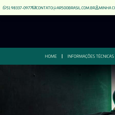
51 98337-0977
CONTATO@AR500BRASIL.COM.BR
MINHA C
HOME
INFORMAÇÕES TÉCNICAS