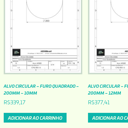
ALVO CIRCULAR – FURO QUADRADO –
ALVO CIRCULAR – 
200MM – 10MM
200MM – 12MM
R$
339,17
R$
377,41
ADICIONAR AO CARRINHO
ADICIONAR AO 