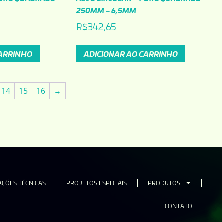
250MM – 6,5MM
R$
342,65
CARRINHO
ADICIONAR AO CARRINHO
14
15
16
→
ÇÕES TÉCNICAS
PROJETOS ESPECIAIS
PRODUTOS
CONTATO