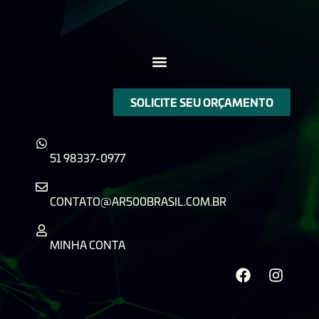
SOLICITE SEU ORÇAMENTO
51 98337-0977
CONTATO@AR500BRASIL.COM.BR
MINHA CONTA