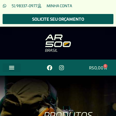
51 98337-0977
MINHA CONTA
SOLICITE SEU ORÇAMENTO
0
R$
0,00
PRODUTOS