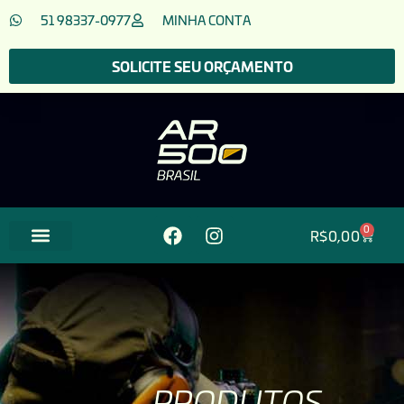
51 98337-0977
MINHA CONTA
SOLICITE SEU ORÇAMENTO
0
R$
0,00
PRODUTOS