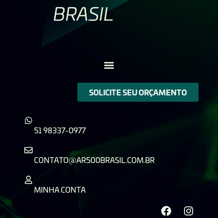
SOLICITE SEU ORÇAMENTO
51 98337-0977
CONTATO@AR500BRASIL.COM.BR
MINHA CONTA