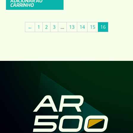
ADICIONAR AO
CARRINHO
←
1
2
3
…
13
14
15
16