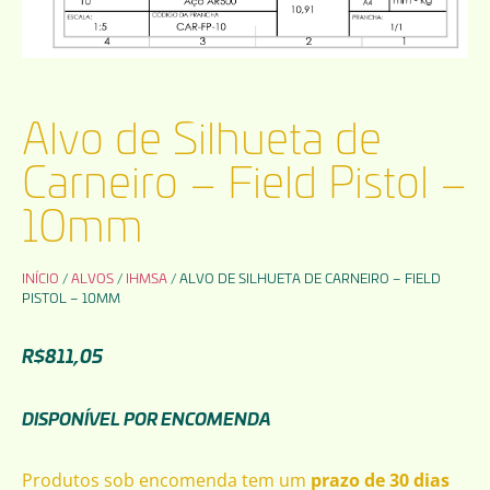
Alvo de Silhueta de
Carneiro – Field Pistol –
10mm
INÍCIO
/
ALVOS
/
IHMSA
/ ALVO DE SILHUETA DE CARNEIRO – FIELD
PISTOL – 10MM
R$
811,05
DISPONÍVEL POR ENCOMENDA
Produtos sob encomenda tem um
prazo de 30 dias