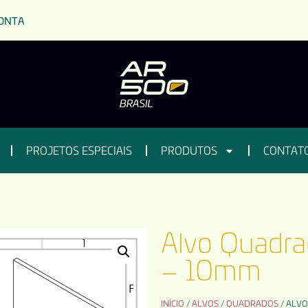
ONTA
PROJETOS ESPECIAIS
PRODUTOS
CONTAT
Alvo Quadra
– 10mm
INÍCIO
/
ALVOS
/
QUADRADOS
/ ALVO