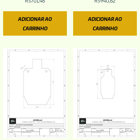
R$
701,46
R$
940,62
ADICIONAR AO
ADICIONAR AO
CARRINHO
CARRINHO