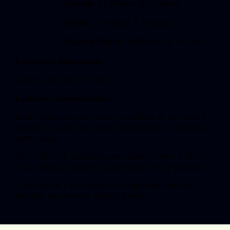
Grande:
(1300mm X 710mm)
Médio:
(1034mm X 565mm)
Reativo Médio:
(1034mm X 565mm)
Espessura disponíveis:
6,5mm, 10 mm e 12 mm
Calibres recomendados:
6mm: Indicado para todos os calibres de revólver e
pistola, e calibre 12 exceto Knockdown e munições
perfurantes.
10 e 12mm: É indicado para calibres como 5.56 e
7.62 e demais calibres usados para tiro de precisão.
Veja nossas Orientações de Segurança antes de
adquirir um produto AR500 Brasil.