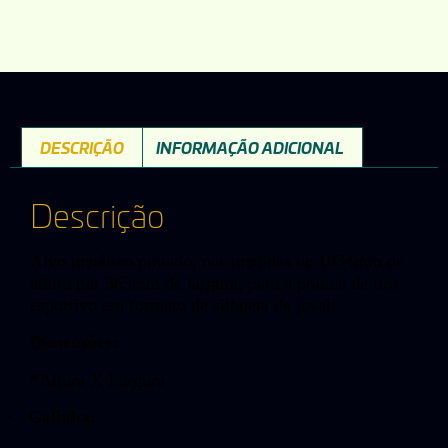
DESCRIÇÃO
INFORMAÇÃO ADICIONAL
Descrição
Alvo metálico pintado, nas medidas de 1034mm de
altura por 565mm de largura, para a prática de tiro
esportivo em formato de silhueta de javali.
Dimensões:
*
Altura X Largura
·
Galinha: