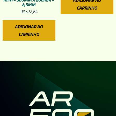
ADICIONAR AO
6,5MM
CARRINHO
R$
522,64
ADICIONAR AO
CARRINHO