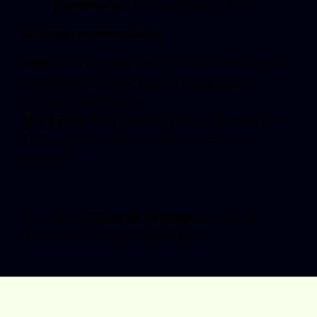
Espessura:
6,5mm, 10mm e 12mm
Calibres recomendados:
6mm:
Indicado para todos os calibres de revólver
e pistola, e calibre 12 exceto Knockdown e
munições perfurantes.
10 e 12mm:
Indicado para calibres como 5.56 e
7.62 e demais calibres usados para tiro de
precisão.
Dicas de Segurança
Veja nossas
antes de
adquirir um produto AR500 Brasil.