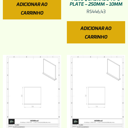
PLATE – 250MM – 10MM
ADICIONAR AO
R$
446,43
CARRINHO
ADICIONAR AO
CARRINHO