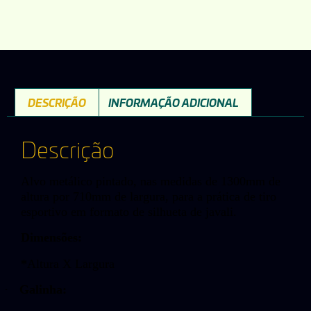
DESCRIÇÃO
INFORMAÇÃO ADICIONAL
Descrição
Alvo metálico pintado, nas medidas de 1300mm de
altura por 710mm de largura, para a prática de tiro
esportivo em formato de silhueta de javali.
Dimensões:
*
Altura X Largura
·
Galinha: