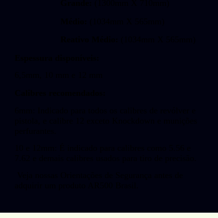
Grande:
(1300mm X 710mm)
Médio:
(1034mm X 565mm)
Reativo Médio:
(1034mm X 565mm)
Espessura disponíveis:
6,5mm, 10 mm e 12 mm
Calibres recomendados:
6mm: Indicado para todos os calibres de revólver e
pistola, e calibre 12 exceto Knockdown e munições
perfurantes.
10 e 12mm: É indicado para calibres como 5.56 e
7.62 e demais calibres usados para tiro de precisão.
Veja nossas Orientações de Segurança antes de
adquirir um produto AR500 Brasil.