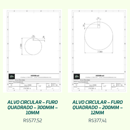
ALVO CIRCULAR – FURO
ALVO CIRCULAR – FURO
QUADRADO – 300MM –
QUADRADO – 200MM –
10MM
12MM
R$
577,52
R$
377,41