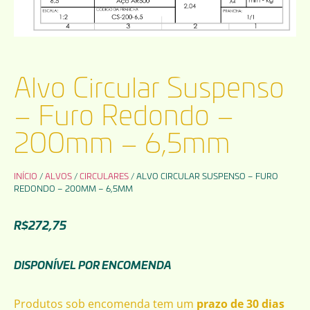
Alvo Circular Suspenso
– Furo Redondo –
200mm – 6,5mm
INÍCIO
/
ALVOS
/
CIRCULARES
/ ALVO CIRCULAR SUSPENSO – FURO
REDONDO – 200MM – 6,5MM
R$
272,75
DISPONÍVEL POR ENCOMENDA
Produtos sob encomenda tem um
prazo de 30 dias