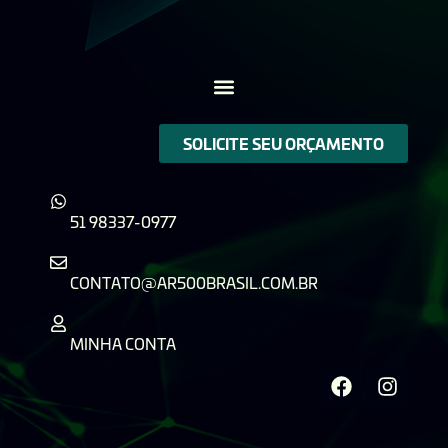
SOLICITE SEU ORÇAMENTO
51 98337-0977
CONTATO@AR500BRASIL.COM.BR
MINHA CONTA