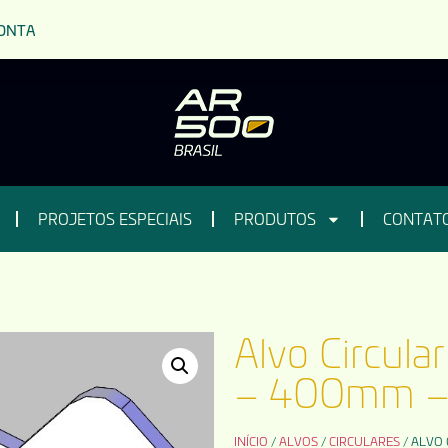
ONTA
PROJETOS ESPECIAIS
PRODUTOS
CONTAT
Alvo Circul
– 400mm 
INÍCIO
/
ALVOS
/
CIRCULARES
/ ALVO