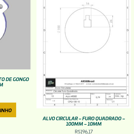
TO DE GONGO
MM
RINHO
ALVO CIRCULAR – FURO QUADRADO –
100MM – 10MM
R$
196,17