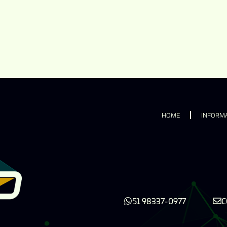
HOME
INFORMA
51 98337-0977
C