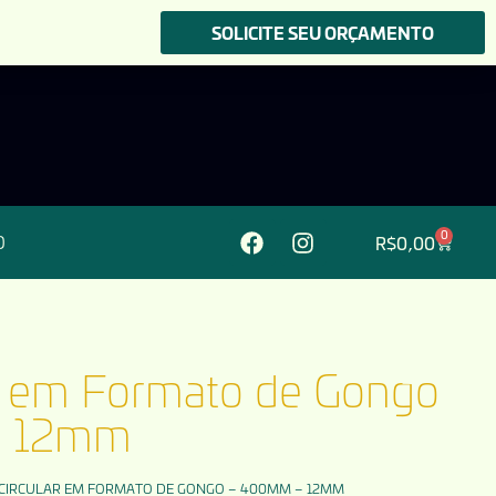
SOLICITE SEU ORÇAMENTO
0
R$
0,00
O
ar em Formato de Gongo
– 12mm
 CIRCULAR EM FORMATO DE GONGO – 400MM – 12MM