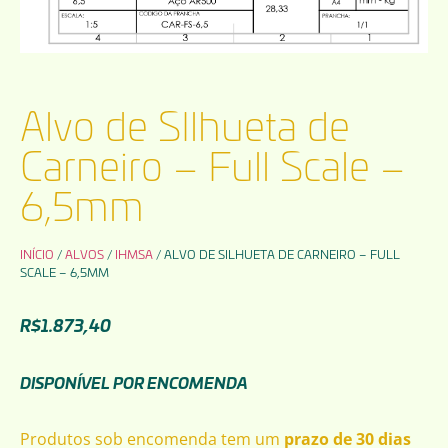
Alvo de SIlhueta de
Carneiro – Full Scale –
6,5mm
INÍCIO
/
ALVOS
/
IHMSA
/ ALVO DE SILHUETA DE CARNEIRO – FULL
SCALE – 6,5MM
R$
1.873,40
DISPONÍVEL POR ENCOMENDA
Produtos sob encomenda tem um
prazo de 30 dias