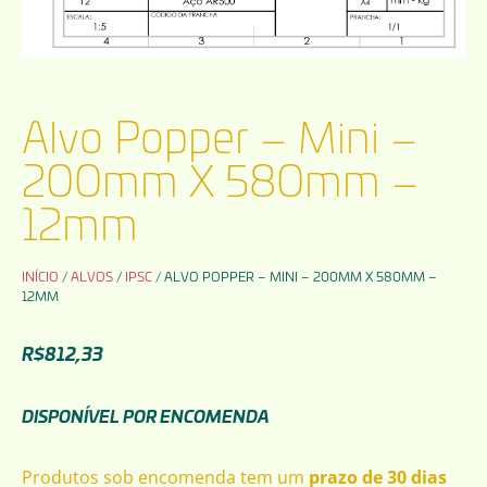
Alvo Popper – Mini –
200mm X 580mm –
12mm
INÍCIO
/
ALVOS
/
IPSC
/ ALVO POPPER – MINI – 200MM X 580MM –
12MM
R$
812,33
DISPONÍVEL POR ENCOMENDA
Produtos sob encomenda tem um
prazo de 30 dias